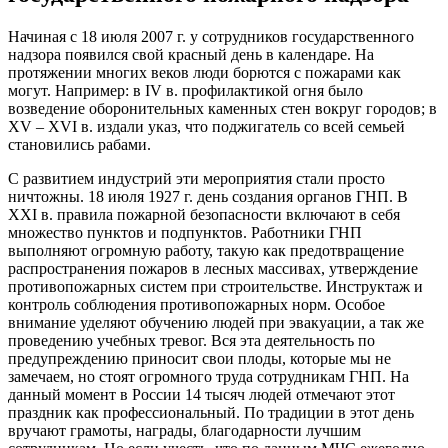
Начиная с 18 июля 2007 г. у сотрудников государственного
надзора появился свой красный день в календаре. На
протяжении многих веков люди борются с пожарами как
могут. Например: в IV в. профилактикой огня было
возведение оборонительных каменных стен вокруг городов; в
XV – XVI в. издали указ, что поджигатель со всей семьей
становились рабами.
С развитием индустрий эти мероприятия стали просто
ничтожны. 18 июля 1927 г. день создания органов ГНП. В
XXI в. правила пожарной безопасности включают в себя
множество пунктов и подпунктов. Работники ГНП
выполняют огромную работу, такую как предотвращение
распространения пожаров в лесных массивах, утверждение
противопожарных систем при строительстве. Инструктаж и
контроль соблюдения противопожарных норм. Особое
внимание уделяют обучению людей при эвакуации, а так же
проведению учебных тревог. Вся эта деятельность по
предупреждению приносит свои плоды, которые мы не
замечаем, но стоят огромного труда сотрудникам ГНП. На
данный момент в России 14 тысяч людей отмечают этот
праздник как профессиональный. По традиции в этот день
вручают грамоты, награды, благодарности лучшим