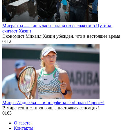
Мигранты — лишь часть плана по свержению Путина,
считает Хазин
Экономист Михаил Хазин убеждён, что в настоящее время
0
112
Мирра Андреева — в полуфинале «Ролан Гаррос»!
В мире тенниса произошла настоящая сенсация!
0
163
О газете
Контакты