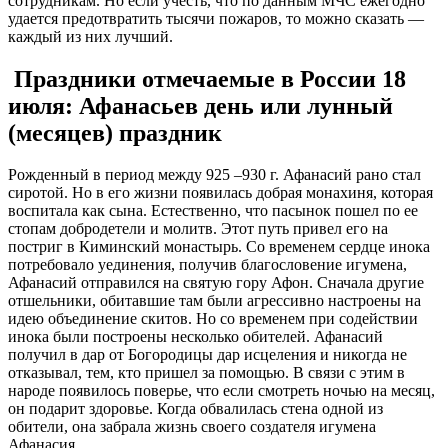
сотрудникам. Но если учесть, что по данным МЧС ежегодно
удается предотвратить тысячи пожаров, то можно сказать —
каждый из них лучший.
Праздники отмечаемые в России 18
июля: Афанасьев день или лунный
(месяцев) праздник
Рожденный в период между 925 –930 г. Афанасий рано стал
сиротой. Но в его жизни появилась добрая монахиня, которая
воспитала как сына. Естественно, что пасынок пошел по ее
стопам добродетели и молитв. Этот путь привел его на
постриг в Киминский монастырь. Со временем сердце инока
потребовало уединения, получив благословение игумена,
Афанасий отправился на святую гору Афон. Сначала другие
отшельники, обитавшие там были агрессивно настроены на
идею объединение скитов. Но со временем при содействии
инока были построены несколько обителей. Афанасий
получил в дар от Богородицы дар исцеления и никогда не
отказывал, тем, кто пришел за помощью. В связи с этим в
народе появилось поверье, что если смотреть ночью на месяц,
он подарит здоровье. Когда обвалилась стена одной из
обители, она забрала жизнь своего создателя игумена
Афанасия.