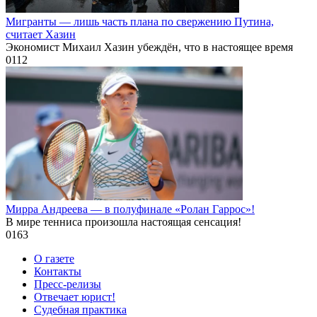
Мигранты — лишь часть плана по свержению Путина,
считает Хазин
Экономист Михаил Хазин убеждён, что в настоящее время
0
112
Мирра Андреева — в полуфинале «Ролан Гаррос»!
В мире тенниса произошла настоящая сенсация!
0
163
О газете
Контакты
Пресс-релизы
Отвечает юрист!
Судебная практика