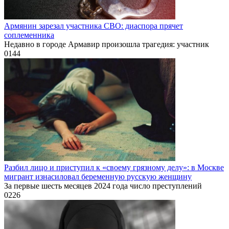
Армянин зарезал участника СВО: диаспора прячет
соплеменника
Недавно в городе Армавир произошла трагедия: участник
0
144
Разбил лицо и приступил к «своему грязному делу»: в Москве
мигрант изнасиловал беременную русскую женщину
За первые шесть месяцев 2024 года число преступлений
0
226