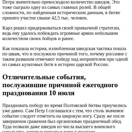
Петра значительно превосходило количество шведов. Это
тоже сыграло одну из самых главных ролей. В общей
сложности, по найденным историческим данным, в битве
принято участие свыше 42,5 тыс. человек.
Карл решил придерживаться своей привычной стратегии,
ведь ему удалось побеждать огромные армии небольшим
количеством своих бойцов и ранее.
Как показала история, излюбленная шведская тактика пошла
по швам, что и послужило причиной того, почему россияне с
таким размахом отмечают победу над неприятелем при одной
из самых культовых битв в истории царской России.
Отличительные события,
послужившие причиной ежегодного
празднования 10 июля
Праздновать победу во время Полтавской битвы приучились
уже давно. Сам Петр I соглашался с тем, что столь значимое
событие следует отметить на широкую ногу. Сразу же после
завершения сражения был организован праздничный обед.
Туда позвали даже шведов из числа высшего воинского
начальства, которые попали в плен к русским.