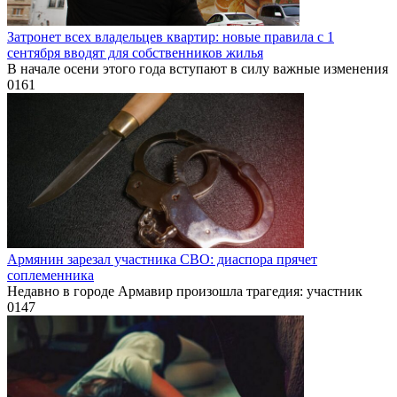
Затронет всех владельцев квартир: новые правила с 1
сентября вводят для собственников жилья
В начале осени этого года вступают в силу важные изменения
0
161
Армянин зарезал участника СВО: диаспора прячет
соплеменника
Недавно в городе Армавир произошла трагедия: участник
0
147