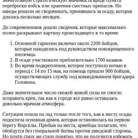
значительную стратегическую значимость вроде пункта
переброски войск или хранения съестных припасов. Но
шведы решили не сворачивать, принявшись за осаду, которая
длилась несколько месяцев.
До современников дошли сведения, которые максимально
полно раскрывают картину происходящего в то время:
Основной гарнизон включал около 2200 бойцов,
которые находились под руководством новокрещенного
иноземца.
В осаде участвовали приблизительно 1700 казаков.
Во время подкрепления, которое поступило ночью в
период с 14 по 15 мая, на помощь пришли 900 бойцов,
осуществляющих службу под командованием бригадира
Головина.
Даже значительное число свежей живой силы не смогло
исправить крен, так как в городе все равно оставалась
довольно мрачная атмосфера.
Ситуация пошла на лад только после того, как к месту осады
подоспела основная армия, которая остановилась на первом
берегу Ворсклы. Прибыв на места, армейцы полагали, что
обойдутся без генеральной битвы против шведской стороны.
Но почти сразу же стало понятно, что не получится избежать