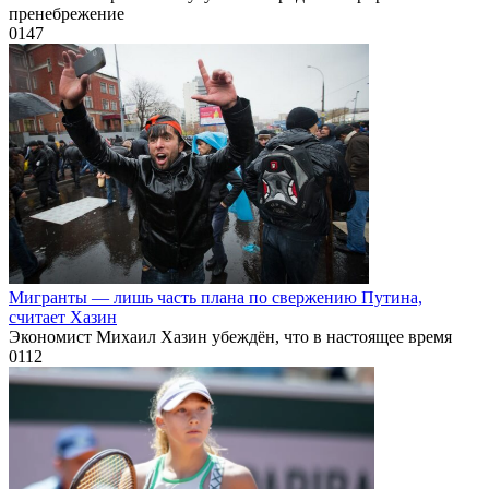
пренебрежение
0
147
Мигранты — лишь часть плана по свержению Путина,
считает Хазин
Экономист Михаил Хазин убеждён, что в настоящее время
0
112