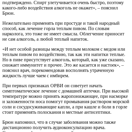
подтверждено. Спирт улетучивается очень быстро, поэтому
какого-либо воздействия алкоголь не окажет», – пояснил
Брюн.
Нежелательно применять при простуде и такой народный
способ, как лечение горла теплым пивом. По словам
нарколога, это тоже не имеет смысла. Облегчение приносит
не сам алкоголь, а любой теплый напиток.
«И нет особой разницы между теплым молоком с медом или
теплым пивом по воздействию, так как эти напитки теплые.
Но в пиве присутствует алкоголь, который, как уже сказано,
снижает иммунитет и прочее. Это же касается и настоек», –
пояснил врач, порекомендовав восполнять утраченную
жидкость лучше чаем с имбирем.
При первых признаках ОРВИ он советует начать
симптоматическое лечение с домашней аптечки. При высокой
температуре можно принять жаропонижающее, при насморке
и заложенности носа помогут промывания раствором морской
соли и сосудосуживающие капли, а при кашле и боли в горле
стоит применять полоскания и местные антисептики.
Брюн напомнил, что в случае заболевания можно также
дистанционно получить аудиоконсультацию врача.