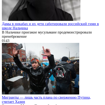
Дамы в никабах и их дети саботировали российский гимн в
школе Нальчика
В Нальчике приезжие мусульмане продемонстрировали
пренебрежение
0
143
Мигранты — лишь часть плана по свержению Путина,
считает Хазин