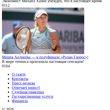
Экономист Михаил Хазин убеждён, что в настоящее время
0
112
Мирра Андреева — в полуфинале «Ролан Гаррос»!
В мире тенниса произошла настоящая сенсация!
0
164
О газете
Контакты
Пресс-релизы
Отвечает юрист!
Судебная практика
Государственные услуги
Финансы
© 2026