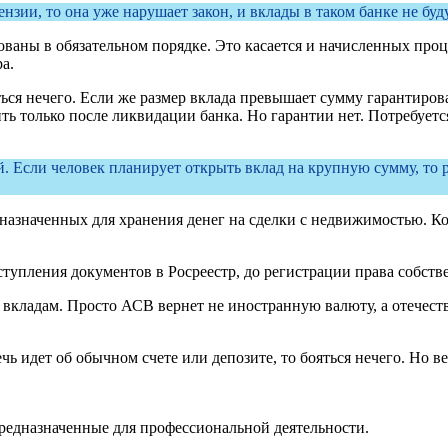
нзии, то она уже нарушает закон, и вклады в таком банке не буд
ованы в обязательном порядке. Это касается и начисленных проц
а.
яться нечего. Если же размер вклада превышает сумму гарантиров
чить только после ликвидации банка. Но гарантии нет. Потребует
й. Если человек планирует открыть вклад на крупную сумму, то
едназначенных для хранения денег на сделки с недвижимостью. Ко
оступления документов в Росреестр, до регистрации права собств
вкладам. Просто АСВ вернет не иностранную валюту, а отечеств
чь идет об обычном счете или депозите, то бояться нечего. Но ве
предназначенные для профессиональной деятельности.