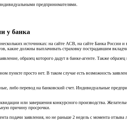
 индивидуальными предпринимателями.
и у банка
ескольких источниках: на сайте АСВ, на сайте Банка России и 
тов, какие должны выплачивать страховку пострадавшим вкладч
 заявление, образец которого дадут в банке-агенте. Также образ
нном пункте просто нет. В таком случае есть возможность заявле
ные, либо перевод на банковский счет. Индивидуальные предпр
видации или завершения конкурсного производства. Желательно
льную причину просрочки.
нта подачи заявления, но не раньше 2 недель с момента отзыва 