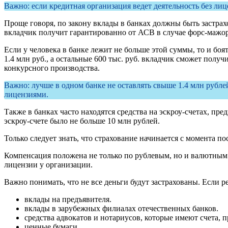
Важно: если кредитная организация ведет деятельность без лице
Проще говоря, по закону вклады в банках должны быть застрах
вкладчик получит гарантированно от АСВ в случае форс-мажор
Если у человека в банке лежит не больше этой суммы, то и бо
1.4 млн руб., а остальные 600 тыс. руб. вкладчик сможет полу
конкурсного производства.
Важно: лучше в одном банке не оставлять свыше 1.4 млн рубле
лицензиями.
Также в банках часто находятся средства на эскроу-счетах, пр
эскроу-счете было не больше 10 млн рублей.
Только следует знать, что страхование начинается с момента п
Компенсация положена не только по рублевым, но и валютным 
лицензии у организации.
Важно понимать, что не все деньги будут застрахованы. Если ре
вклады на предъявителя.
вклады в зарубежных филиалах отечественных банков.
средства адвокатов и нотариусов, которые имеют счета, 
ценные бумаги.