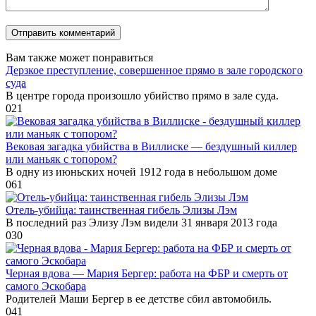
Вам также может понравиться
Дерзкое преступление, совершенное прямо в зале городского
суда
В центре города произошло убийство прямо в зале суда.
0
21
Вековая загадка убийства в Виллиске — бездушный киллер
или маньяк с топором?
В одну из июньских ночей 1912 года в небольшом доме
0
61
Отель-убийца: таинственная гибель Элизы Лэм
В последний раз Элизу Лэм видели 31 января 2013 года
0
30
Черная вдова — Мария Бергер: работа на ФБР и смерть от
самого Эскобара
Родителей Маши Бергер в ее детстве сбил автомобиль.
0
41