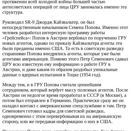
протяжении всей холодной войны большей частью
антисоветских операций от лица ЦРУ занималась именно эта
структура.
Руководил SR-9 Джордж Кайзвальтер, он был
непосредственным начальником Семена Попова. Именно этот
человек разработал интересную программу работы
«Грейспейса»: Попов в Австрии вербовал по поручению ГРУ
новых агентов, однако по приказу Кайзвальтера агенты эти
были преданны именно США. То есть в советскую разведку
стараниями Попова внедрялись агенты, которые уже были
агентами американцев. Помимо этого Петр Семенович сдавал
ЦРУ всю известную ему информацию о работе ГРУ в
Австрии, и даже каким-то образом раздобыл уникальные
данные о ядерных испытания в Тоцке (1954 год).
Между тем, и в ГРУ Попова считали ценнейшим
сотрудником, который вербует массу полезных агентов. После
Австрии он недолгое время проработал в СССР (в Москве), а
потом был отправлен в Германию. Практически сразу же он
наладил контакт с американскими спецслужбами и там. Петр
Семенович готовил кадры для советской разведки,
одновременно с этим перевербовывая их на американскую
сторону, или же передавая информацию о них в США.