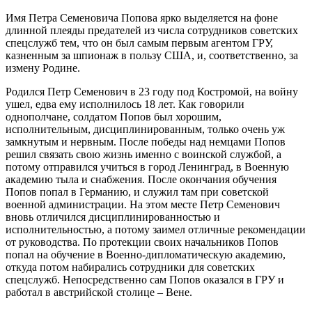
Имя Петра Семеновича Попова ярко выделяется на фоне
длинной плеяды предателей из числа сотрудников советских
спецслужб тем, что он был самым первым агентом ГРУ,
казненным за шпионаж в пользу США, и, соответственно, за
измену Родине.
Родился Петр Семенович в 23 году под Костромой, на войну
ушел, едва ему исполнилось 18 лет. Как говорили
однополчане, солдатом Попов был хорошим,
исполнительным, дисциплинированным, только очень уж
замкнутым и нервным. После победы над немцами Попов
решил связать свою жизнь именно с воинской службой, а
потому отправился учиться в город Ленинград, в Военную
академию тыла и снабжения. После окончания обучения
Попов попал в Германию, и служил там при советской
военной администрации. На этом месте Петр Семенович
вновь отличился дисциплинированностью и
исполнительностью, а потому заимел отличные рекомендации
от руководства. По протекции своих начальников Попов
попал на обучение в Военно-дипломатическую академию,
откуда потом набирались сотрудники для советских
спецслужб. Непосредственно сам Попов оказался в ГРУ и
работал в австрийской столице – Вене.