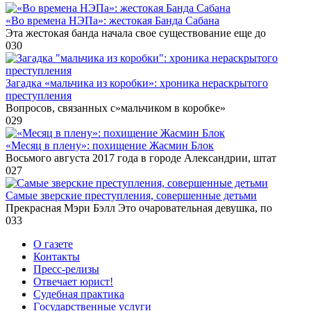
«Во времена НЭПа»: жестокая Банда Сабана
Эта жестокая банда начала свое существование еще до
0
30
Загадка «мальчика из коробки»: хроника нераскрытого
преступления
Вопросов, связанных с»мальчиком в коробке»
0
29
«Месяц в плену»: похищение Жасмин Блок
Восьмого августа 2017 года в городе Александрии, штат
0
27
Самые зверские преступления, совершенные детьми
Прекрасная Мэри Бэлл Это очаровательная девушка, по
0
33
О газете
Контакты
Пресс-релизы
Отвечает юрист!
Судебная практика
Государственные услуги