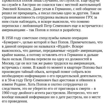
Прокололся Попов лишь случайно, по глупости. Еще будучи
на службе в Австрии он сошелся там с местной жительницей
Эмилией Конахек. Даже уехав в Германию, с ней общение он
решил не прекращать, а писал письма одно за другим. Такая
странная активность сотрудника вызвала внимание ГРУ, за
ним стали наблюдать, и вскоре выяснили, что помимо
переписки с любовницей Петр Семенович еще и встречается с
американцами – так Попов и попал в разработку.
В 1958 году советские спецслужбы начали операцию
«Бумеранг», целью которой и был Попов. Примечательно, что
в данной операции он назывался «Иудой». Вскоре
выяснилось, что данные, передаваемые «иудой» американцам,
крайне важны, а потому оставлять его в Германии и дальше
было нельзя. Попова перевели на одну из должностей в
Москву, где он все так же рьяно трудился на американцев,
встречаясь с ними. В какой-то момент в квартире Попова был
произведен тайный обыск, который помог собрать всю
необходимую информацию о его предательской деятельности,
и в 59-м году Петр Семенович был арестован и обвинен в
измене Родине. Хоть Попов и охотно сотрудничал со
следствием, это не уберегло его от приговора к смерти – в
1960 году двойного агента расстреляли. Интересно, что нет
вообще никакой информации ни о дате расстрела, ни о месте
его проведения.