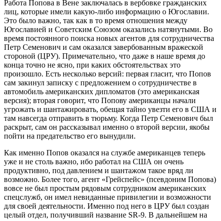
Работа Попова в Вене заключалась в вербовке гражданских
лиц, которые имели какую-либо информацию о Югославии.
Это было важно, так как в то время отношения между
Югославией и Советским Союзом оказались натянутыми. Во
время постоянного поиска новых агентов для сотрудничества
Петр Семенович и сам оказался завербованным вражеской
стороной (ЦРУ). Примечательно, что даже в наше время до
конца точно не ясно, при каких обстоятельствах это
произошло. Есть несколько версий: первая гласит, что Попов
сам закинул записку с предложением о сотрудничестве в
автомобиль американских дипломатов (это американская
версия); вторая говорит, что Попову американцы начали
угрожать и шантажировать, обещая тайно увезти его в США и
там навсегда отправить в тюрьму. Когда Петр Семенович был
раскрыт, сам он рассказывал именно о второй версии, якобы
пойти на предательство его вынудили.
Как именно Попов оказался на службе американцев теперь
уже и не столь важно, ибо работал на США он очень
продуктивно, под давлением и шантажом такое вряд ли
возможно. Более того, агент «Грейспейс» (псевдоним Попова)
вовсе не был простым рядовым сотрудником американских
спецслужб, он имел невиданные привилегии и возможности
для своей деятельности. Именно под него в ЦРУ был создан
целый отдел, получивший название SR-9. В дальнейшем на